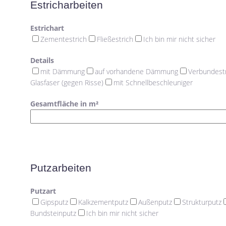
Estricharbeiten
Estrichart
Zementestrich
Fließestrich
Ich bin mir nicht sicher
Details
mit Dämmung
auf vorhandene Dämmung
Verbundest
Glasfaser (gegen Risse)
mit Schnellbeschleuniger
Gesamtfläche in m²
Putzarbeiten
Putzart
Gipsputz
Kalkzementputz
Außenputz
Strukturputz
Bundsteinputz
Ich bin mir nicht sicher