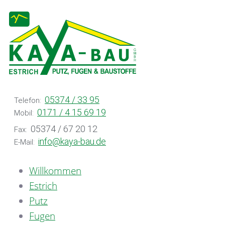
Skip
to
content
05374 / 33 95
Telefon:
0171 / 4 15 69 19
Mobil:
05374 / 67 20 12
Fax:
info@kaya-bau.de
E-Mail:
Willkommen
Estrich
Putz
Fugen